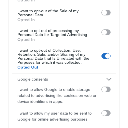
az ára miatt.
use your data for below specified purposes in below Google
consent section.
I want to opt-out of the Sale of my
Personal Data.
Opted In
Rendőrségi túlkapás
17 éve
I want to opt-out of processing my
Personal Data for Targeted Advertising.
kurva jól néz ki. ámbár sok értelmét nem látom :)
Opted In
I want to opt-out of Collection, Use,
Retention, Sale, and/or Sharing of my
Personal Data that Is Unrelated with the
Ronald
Purposes for which it was collected.
Opted Out
17 éve
Elvben, a városi gyerekeknek jól jöhet az kis-állatok
Google consents
közelsége.
I want to allow Google to enable storage
Csakhogy ez annyira iparilag-tüchtig, már-már
related to advertising like cookies on web or
device identifiers in apps.
metrószexuálisan tökéletes darab - hogy a gyerek
azt fogja kérdezni, hogy "...és meddig bírja az elem
I want to allow my user data to be sent to
egy-egy csirkében ? Távirányító nincs hozzá?"
Google for online advertising purposes.
.