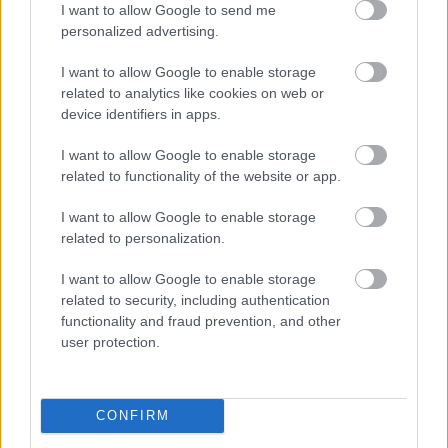
I want to allow Google to send me
personalized advertising.
Mária
I want to allow Google to enable storage
17 éve
related to analytics like cookies on web or
A zuhanytálca miért kell bele???
device identifiers in apps.
I want to allow Google to enable storage
related to functionality of the website or app.
mooncat
17 éve
I want to allow Google to enable storage
related to personalization.
nagyon zsír!
bár lehet, h tényleg kicsi a ketreces rész, de az ipari
I want to allow Google to enable storage
ketreces tartásnál, és a hangárba ezressével
related to security, including authentication
bezsúfolt jószágtartásnál azért klasszisokkal jobb.
functionality and fraud prevention, and other
én nyulat raknék bele.
user protection.
zuhanytálca :DD
CONFIRM