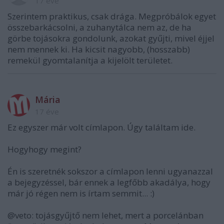
17 éve
Szerintem praktikus, csak drága. Megpróbálok egyet
összebarkácsolni, a zuhanytálca nem az, de ha
görbe tojásokra gondolunk, azokat gyűjti, mivel éjjel
nem mennek ki. Ha kicsit nagyobb, (hosszabb)
remekül gyomtalanítja a kijelölt területet.
Mária
17 éve
Ez egyszer már volt címlapon. Úgy találtam ide.
Hogyhogy megint?
Én is szeretnék sokszor a címlapon lenni ugyanazzal
a bejegyzéssel, bár ennek a legfőbb akadálya, hogy
már jó régen nem is írtam semmit... :)
@veto: tojásgyűjtő nem lehet, mert a porcelánban