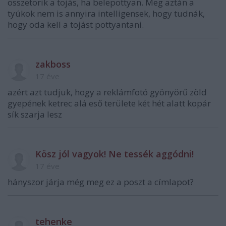
összetörik a tojás, ha belepottyan. Meg aztán a
tyúkok nem is annyira intelligensek, hogy tudnák,
hogy oda kell a tojást pottyantani.
zakboss
17 éve
azért azt tudjuk, hogy a reklámfotó gyönyörű zöld
gyepének ketrec alá eső területe két hét alatt kopár
sík szarja lesz
Kösz jól vagyok! Ne tessék aggódni!
17 éve
hányszor járja még meg ez a poszt a címlapot?
tehenke