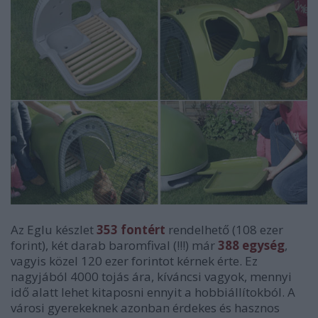
Az Eglu készlet
353 fontért
rendelhető (108 ezer
forint), két darab baromfival (!!!) már
388 egység
,
vagyis közel 120 ezer forintot kérnek érte. Ez
nagyjából 4000 tojás ára, kíváncsi vagyok, mennyi
idő alatt lehet kitaposni ennyit a hobbiállítokból. A
városi gyerekeknek azonban érdekes és hasznos