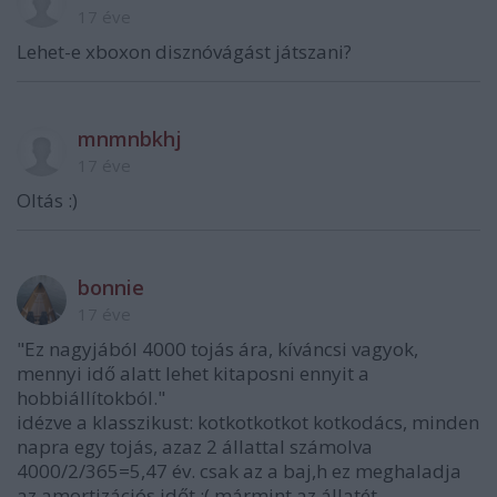
17 éve
Lehet-e xboxon disznóvágást játszani?
mnmnbkhj
17 éve
Oltás :)
bonnie
17 éve
"Ez nagyjából 4000 tojás ára, kíváncsi vagyok,
mennyi idő alatt lehet kitaposni ennyit a
hobbiállítokból."
idézve a klasszikust: kotkotkotkot kotkodács, minden
napra egy tojás, azaz 2 állattal számolva
4000/2/365=5,47 év. csak az a baj,h ez meghaladja
az amortizációs időt :( mármint az állatét.