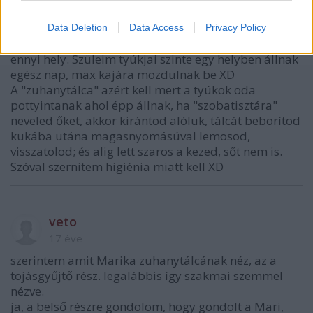
Dodge94
17 éve
Data Deletion
Data Access
Privacy Policy
Falun élek szóval szerintem pont elég kettő csirkének
ennyi hely. Szüleim tyúkjai szinte egy helyben állnak
egész nap, max kajára mozdulnak be XD
A "zuhanytálca" azért kell mert a tyúkok oda
pottyintanak ahol épp állnak, ha "szobatisztára"
neveled őket, akkor kirántod alóluk, tálcát beborítod
kukába utána magasnyomásúval lemosod,
visszatolod; és alig lett szaros a kezed, sőt nem is.
Szóval szernitem higiénia miatt kell XD
veto
17 éve
szerintem amit Marika zuhanytálcának néz, az a
tojásgyűjtő rész. legalábbis így szakmai szemmel
nézve.
ja, a belső részre gondolom, hogy gondolt a Mari,