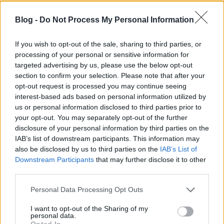
Blog -
Do Not Process My Personal Information
If you wish to opt-out of the sale, sharing to third parties, or
processing of your personal or sensitive information for
VAGY
targeted advertising by us, please use the below opt-out
section to confirm your selection. Please note that after your
opt-out request is processed you may continue seeing
interest-based ads based on personal information utilized by
us or personal information disclosed to third parties prior to
your opt-out. You may separately opt-out of the further
disclosure of your personal information by third parties on the
felhasznalo
IAB’s list of downstream participants. This information may
17 éve
also be disclosed by us to third parties on the
IAB’s List of
Gyermekkori emlékeim szerint azért ekkora ketrec
Downstream Participants
that may further disclose it to other
két kiscsirkének adott elegendő mozgásteret, nem
third parties.
két felnőtt madárnak. Én az állatvédők reakcióira
Please note that this website/app uses one or more Google
Personal Data Processing Opt Outs
leszek kíváncsi.
services and may gather and store information including but
not limited to your visit or usage behaviour. You may click to
I want to opt-out of the Sharing of my
Ettől függetlenül az ötlet nem hülyeség teljesen, csak
personal data.
grant or deny consent to Google and its third-party tags to
Opted In