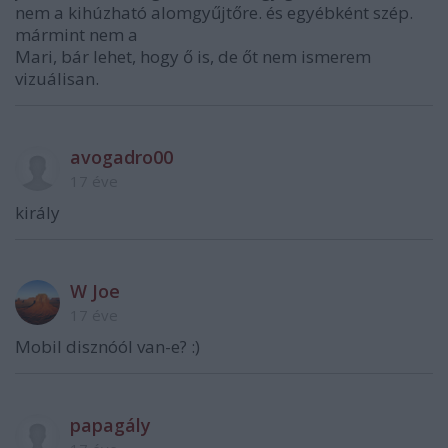
nem a kihúzható alomgyűjtőre. és egyébként szép.
mármint nem a
Mari, bár lehet, hogy ő is, de őt nem ismerem
vizuálisan.
avogadro00
17 éve
király
W Joe
17 éve
Mobil disznóól van-e? :)
papagály