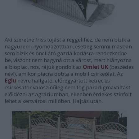
Aki szeretne friss tojást a reggelihez, de nem bízik a
nagyüzemi nyomdázottban, esetleg semmi másban
sem bízik és önellátó gazdálkodásra rendezkedne
be, viszont nem hagyná ott a várost, mert hiányozna
a biopiac, nos, rájuk gondolt az
Omlet UK
(beszédes
név!), amikor piacra dobta a mobil csirkeólat. Az
Eglu
névre hallgató, előregyártott ketrec és
csirkesátor valószínűleg nem fog paradigmaváltást
előidézni az agráriumban, ellenben érdekes színfolt
lehet a kertvárosi miliőben. Hajtás után.