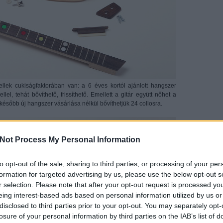
ellek cukiságfaktorában van: a 6 éves kortól ajánlott hangszer
el, tehát bővíthető, frissíthető. Emellett a gitár együtt nőhet a
 később új hangszer vásárlása nélkül bővíthetjük 24 collosra.
Not Process My Personal Information
to opt-out of the sale, sharing to third parties, or processing of your per
formation for targeted advertising by us, please use the below opt-out s
r selection. Please note that after your opt-out request is processed y
eing interest-based ads based on personal information utilized by us or
disclosed to third parties prior to your opt-out. You may separately opt-
losure of your personal information by third parties on the IAB’s list of
Editor's