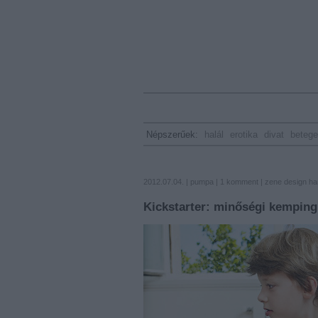
Népszerűek:
halál
erotika
divat
beteg
2012.07.04. |
pumpa
|
1
komment
|
zene
design
ha
Kickstarter: minőségi kemping