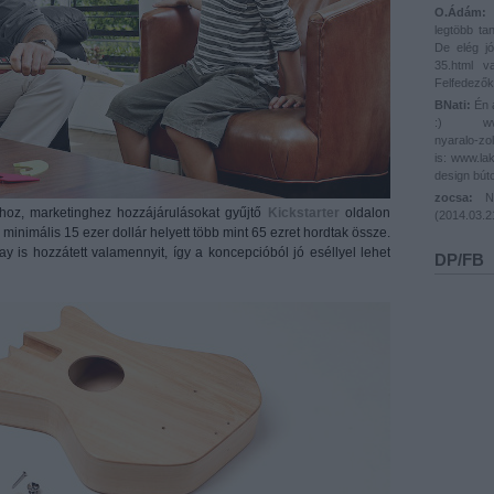
O.Ádám:
@
legtöbb ta
De elég jó
35.html 
Felfedezők
BNati:
Én a
:) www.lak
nyaralo-zo
is: www.lak
design búto
zocsa:
Nál
áshoz, marketinghez hozzájárulásokat gyűjtő
Kickstarter
oldalon
(
2014.03.2
 minimális 15 ezer dollár helyett több mint 65 ezret hordtak össze.
 is hozzátett valamennyit, így a koncepcióból jó eséllyel lehet
DP/FB