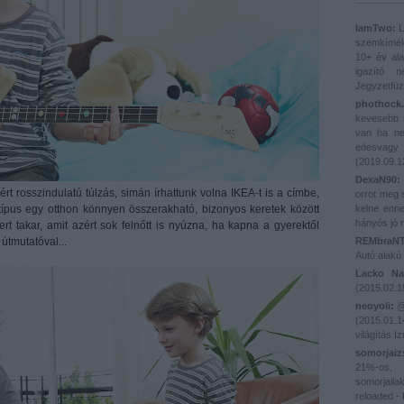
IamTwo:
L
szemkímélő
10+ év ala
igazító 
Jegyzetfüz
phothock.
kevesebb t
van ha ne
edesvagy k
(
2019.09.1
DexaN90:
rt rosszindulatú túlzás, simán írhattunk volna IKEA-t is a címbe,
orrot meg 
típus egy otthon könnyen összerakható, bizonyos keretek között
kelne enne
hányós jó r
t takar, amit azért sok felnőtt is nyúzna, ha kapna a gyerektől
útmutatóval...
REMbraNT
Autó alakú 
Lacko Na
(
2015.02.1
neoyoli:
@r
(
2015.01.1
világítás Iz
somorjaiz
21%-os
somorjail
reloaded -