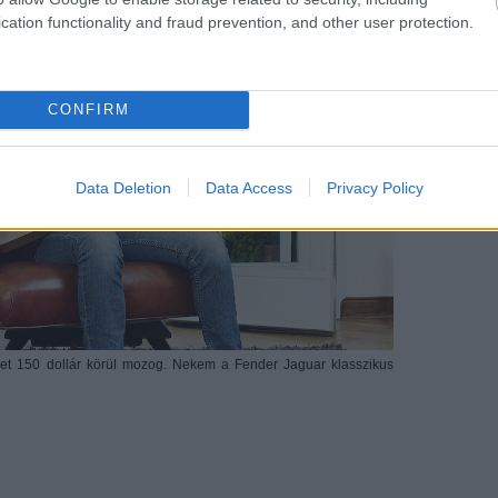
cation functionality and fraud prevention, and other user protection.
CONFIRM
Data Deletion
Data Access
Privacy Policy
et 150 dollár körül mozog. Nekem a Fender Jaguar klasszikus