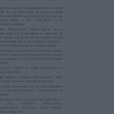
ehet hogy így leírva, hülyeségnek tűnik, de tényleg
bb. Én sem hittem volna, de tényleg. Az elmúlt
tt annyit fejlődött, hogy a lapok sarkába egy-egy
négyzet került, a ho...
(
2022.05.31. 17:37
)
et fehér vonalakkal
hu:
@konyvelomo: Teljesen igazad van a
öbb lenne a jó megközelitese az átlagosnak. Mi
m átlagos kell ha az ami az üvegben van,egy
üvé,esetleg egy brutál karakteres bor,annak...
2. 08:36
)
Magyar bordesign a külföldi sajtóban
Kettő kéne egymásra téve és a felsőnek lehetne
szemet rajzolni filccel :P (asszony biztos szívesen
k a látványára 3:) )
(
2018.10.04. 09:41
)
Bögrébe
eggelt!
:
Kúl-a :)
(
2015.07.07. 10:58
)
Dzsááááávazzz!!!
ház Ausztriából!
gy Laszlo:
mennyibe került napelemes töltő?
5. 15:34
)
Napelemes aksitöltő lakatlanoknak
andell: a lámpa pedig, mint egy nagy darab ánusz
4. 21:14
)
Aqua Creations - szürreális bútor és
raelből
si:
immár hosszú évek során nem jutok hozzá a
, 0,5l-es BLOSSA GIÖGG-ömhöz:
akos@gmail.com
(
2014.12.06. 15:04
)
Forraltbor
 Blossa Glögg 2009