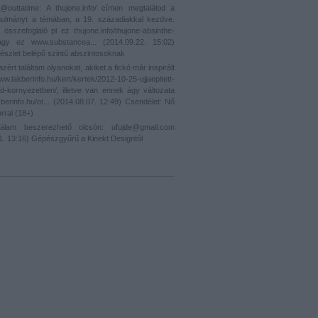
outtatime: A thujone.info/ címen megtalálod a
nulmányt a témában, a 19. századiakkal kezdve.
 összefoglaló pl ez thujone.info/thujone-absinthe-
vagy ez www.substancea...
(
2014.09.22. 15:02
)
észlet belépő szintű abszintosoknak
zért találtam olyanokat, akiket a fickó már inspirált
berinfo.hu/kert/kertek/2012-10-25-ujjaepitett-
ld-kornyezetben/, illetve van ennek ágy változata
berinfo.hu/ot...
(
2014.08.07. 12:49
)
Csendélet: Nő
rral (18+)
am beszerezhető olcsón: ufujde@gmail.com
1. 13:16
)
Gépészgyűrű a Kinekt Designtól