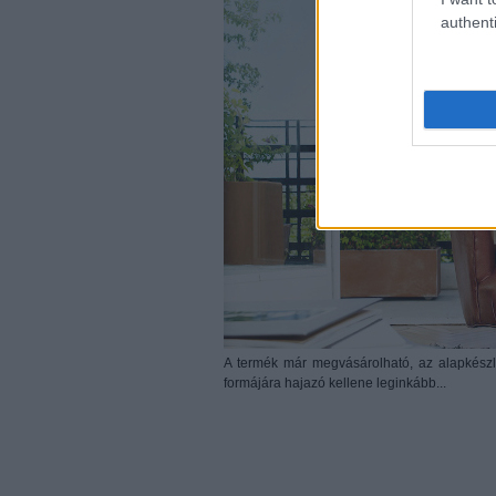
authenti
A termék már megvásárolható, az alapkészl
formájára hajazó kellene leginkább...