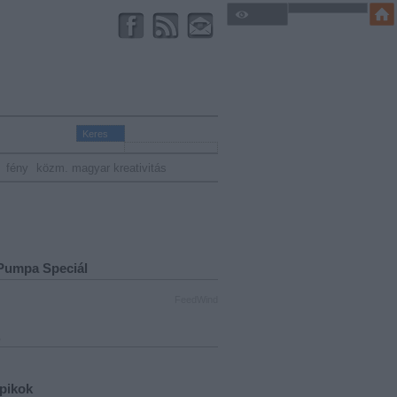
fény
közm. magyar kreativitás
Pumpa Speciál
FeedWind
.
opikok