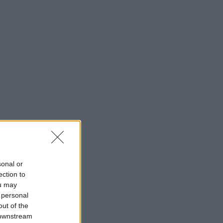
sonal or
ection to
ou may
 personal
out of the
 downstream
 Hell