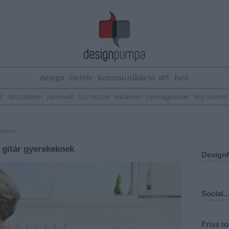
ek
látszóbeton
járművek
fiszfaszok
reklámok
csomagolások
dög bútorok
ngszer
 gitár gyerekeknek
Design
Social..
Friss t