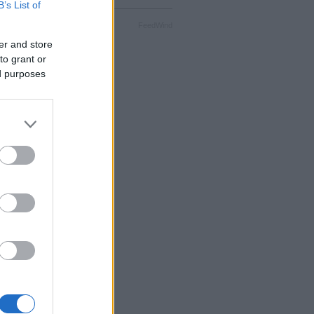
B’s List of
FeedWind
er and store
to grant or
ed purposes