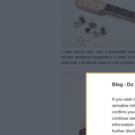
A siker kulcsa nem csak a kicsinyített mod
minden alkatrésze kompatibilis a többi modell
gitárossal, a kicsiknek szánt 21 collos nyakat
Blog -
Do 
If you wish 
sensitive in
confirm you
continue se
information 
further disc