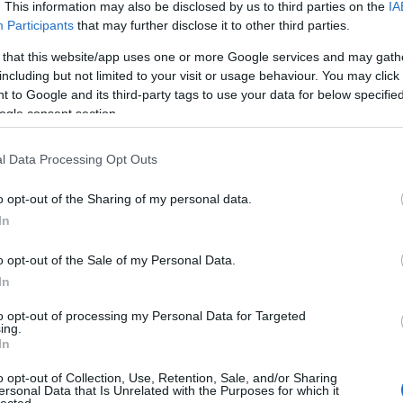
. This information may also be disclosed by us to third parties on the
IA
Participants
that may further disclose it to other third parties.
 that this website/app uses one or more Google services and may gath
including but not limited to your visit or usage behaviour. You may click 
 to Google and its third-party tags to use your data for below specifi
ogle consent section.
egesen megkönnyíti a kezdők dolgát, illetve gyors sikerélményt
gszeretését. Akkordra hangolva (a húrok lefogása nélkül, üresben
sebb az élmény.
l Data Processing Opt Outs
o opt-out of the Sharing of my personal data.
In
o opt-out of the Sale of my Personal Data.
In
to opt-out of processing my Personal Data for Targeted
ing.
In
o opt-out of Collection, Use, Retention, Sale, and/or Sharing
ersonal Data that Is Unrelated with the Purposes for which it
lected.