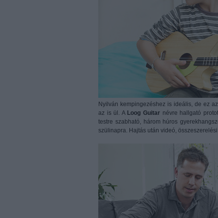
Nyilván kempingezéshez is ideális, de ez azé
az is ül. A
Loog Guitar
névre hallgató proto
testre szabható, három húros gyerekhangszer
szülinapra. Hajtás után videó, összeszerelési 