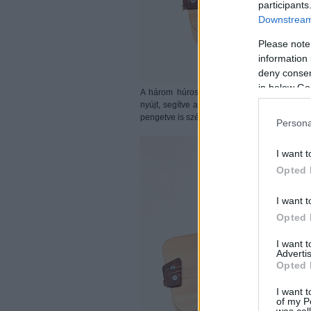
participants
Downstream 
Please note
information 
deny consent
in below Go
A három húros, egyszerűsített változat lény
nyújt, segítve a zene, illetve a hangszer me
pengetve is szép hangzatot nyújtva) még erő
Persona
I want t
Opted 
I want t
Opted 
I want 
Advertis
Opted 
I want t
of my P
was col