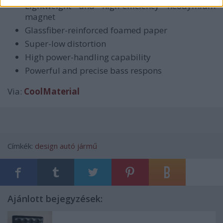
Lightweight and high-efficiency neodymium
magnet
Glassfiber-reinforced foamed paper
Super-low distortion
High power-handling capability
Powerful and precise bass respons
Via:
CoolMaterial
Címkék:
design
autó
jármű
Ajánlott bejegyzések: