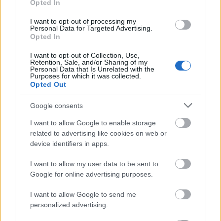
Opted In
I want to opt-out of processing my
Personal Data for Targeted Advertising.
Opted In
I want to opt-out of Collection, Use,
Retention, Sale, and/or Sharing of my
Personal Data that Is Unrelated with the
Purposes for which it was collected.
Opted Out
Google consents
• Four Fender Deluxe™ Tweeters
I want to allow Google to enable storage
Two-ohm soft dome with neodymium magnet
related to advertising like cookies on web or
device identifiers in apps.
Wide frequency range and extension
Incredibly low distortion
I want to allow my user data to be sent to
Excellent off-axis performance
Google for online advertising purposes.
Reveals the harmonic richness of voices and
I want to allow Google to send me
instruments
personalized advertising.