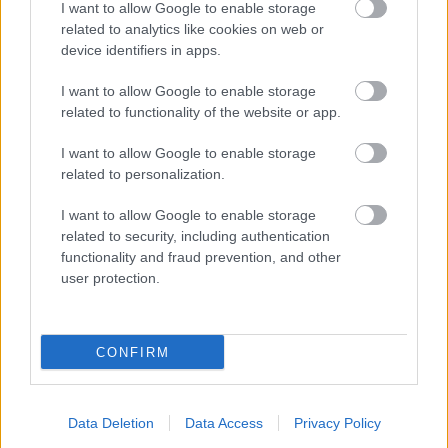
I want to allow Google to enable storage
• Two Fender Twin™ Speakers
related to analytics like cookies on web or
device identifiers in apps.
20-cm with dual-voice coils
Ribbed polypropylene honeycomb cone
I want to allow Google to enable storage
Wide frequency range and extension
related to functionality of the website or app.
High power-handling capability
I want to allow Google to enable storage
Lightweight and low distortion
related to personalization.
I want to allow Google to enable storage
• Two Fender Rear Speakers
related to security, including authentication
functionality and fraud prevention, and other
16-cm with neodymium magnet
user protection.
Ribbed polypropylene honeycomb cone
Smooth midrange response
CONFIRM
• One Fender Bassman™ Subwoofer
Data Deletion
Data Access
Privacy Policy
20-cm with dual-voice coils