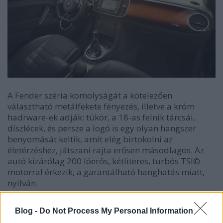
A Fender széria komolyságát a kötelezően
választható metálfekete fényezés, illetve a króm
hadrware-ek adják: tükör, a 18-as felnik tárcsái,
díszlécek, és persze a logó is egy olyan hangszer
benyomását keltik, amit elég birtokolni az
életérzéshez, játszani rajta erősen másodlagos. Az
autó kizárólag 200 lóerős, kétliteres, turbós TSI©
motorral érkezik, a garantálható hanghatás miatt,
nyilván.
Blog -
Do Not Process My Personal Information