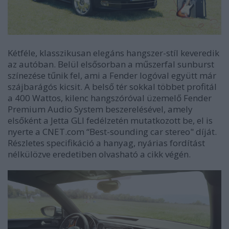
Kétféle, klasszikusan elegáns hangszer-stíl keveredik
az autóban. Belül elsősorban a műszerfal sunburst
színezése tűnik fel, ami a Fender logóval együtt már
szájbarágós kicsit. A belső tér sokkal többet profitál
a 400 Wattos, kilenc hangszóróval üzemelő Fender
Premium Audio System beszerelésével, amely
elsőként a Jetta GLI fedélzetén mutatkozott be, el is
nyerte a CNET.com “Best-sounding car stereo" díját.
Részletes specifikáció a hanyag, nyárias fordítást
nélkülözve eredetiben olvasható a cikk végén.