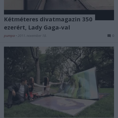
Kétméteres divatmagazin 350
ezerért, Lady Gaga-val
pumpa
•
2011. november 18.
0