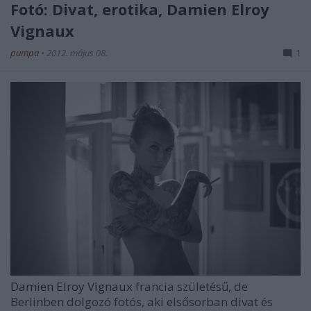
Fotó: Divat, erotika, Damien Elroy
Vignaux
pumpa
•
2012. május 08.
1
Damien Elroy Vignaux
francia születésű, de
Berlinben dolgozó fotós, aki elsősorban divat és