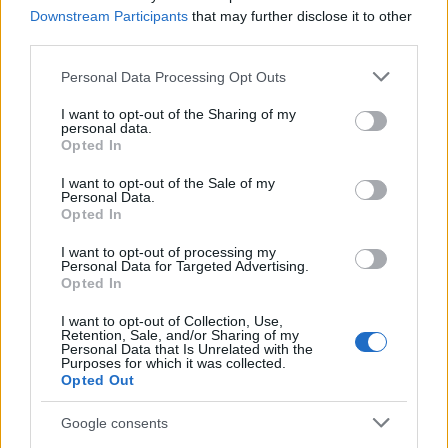
Downstream Participants
that may further disclose it to other
third parties.
Please note that this website/app uses one or more Google
Personal Data Processing Opt Outs
services and may gather and store information including but
not limited to your visit or usage behaviour. You may click to
I want to opt-out of the Sharing of my
personal data.
grant or deny consent to Google and its third-party tags to
Kizsákmányolt munkavállalóknak remek, orvosi
Opted In
use your data for below specified purposes in below Google
rendelőből kilépve, zsúfolt váróban még jobb.
consent section.
Akcióban
16 dollár
.
I want to opt-out of the Sale of my
Personal Data.
Opted In
Via:
Who killed Bambi?
I want to opt-out of processing my
Personal Data for Targeted Advertising.
Divat: Fuck The Past, Fuck The
Opted In
Future
I want to opt-out of Collection, Use,
Retention, Sale, and/or Sharing of my
pumpa
•
2012. február 08.
0
Personal Data that Is Unrelated with the
Purposes for which it was collected.
Opted Out
Google consents