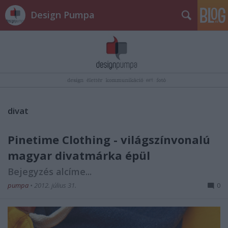
Design Pumpa
divat
Pinetime Clothing - világszínvonalú
magyar divatmárka épül
Bejegyzés alcíme...
pumpa
•
2012. július 31.
0