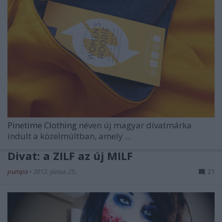
Pinetime Clothing
néven új magyar divatmárka
indult a közelmúltban, amely
...
Divat: a ZILF az új MILF
pumpa
•
2012. június 25.
21