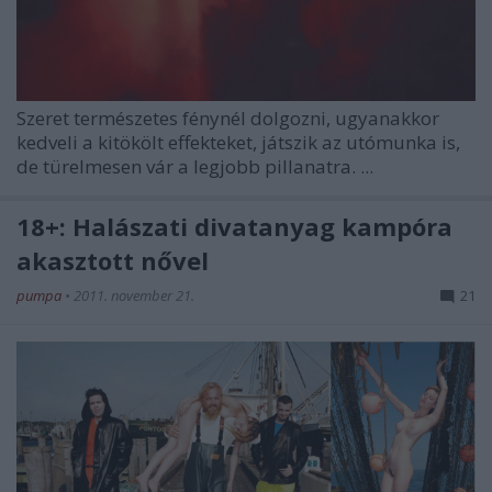
Szeret természetes fénynél dolgozni, ugyanakkor
kedveli a kitökölt effekteket, játszik az utómunka is,
de türelmesen vár a legjobb pillanatra. ...
18+: Halászati divatanyag kampóra
akasztott nővel
pumpa
•
2011. november 21.
21