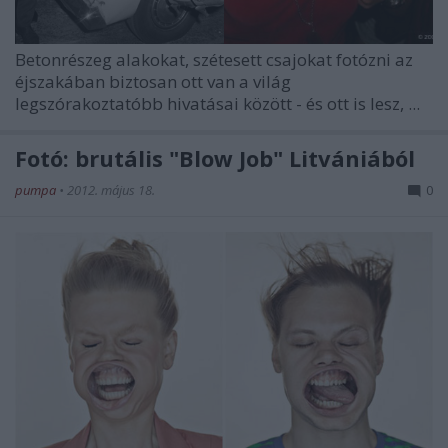
Betonrészeg alakokat, szétesett csajokat fotózni az
éjszakában biztosan ott van a világ
legszórakoztatóbb hivatásai között - és ott is lesz, ...
Fotó: brutális "Blow Job" Litvániából
pumpa
•
2012. május 18.
0