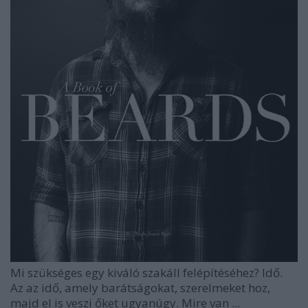
Mi szükséges egy kiváló szakáll felépítéséhez? Idő.
Az az idő, amely barátságokat, szerelmeket hoz,
majd el is veszi őket ugyanúgy. Mire van ...