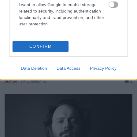
I want to allow Google to enable storage
related to security, including authentication
functionality and fraud prevention, and other
user protection.
Nikolaj Lund
húsz éven át hivatásszerűen csellózott,
CONFIRM
majd egy nyaksérülés miatt fel kellett adnia
pályafutását. Messzire azért nem ment, ...
Data Deletion
Data Access
Privacy Policy
Fotó: súlyos szakállakkal a rák ellen
pumpa
•
2012. június 18.
2