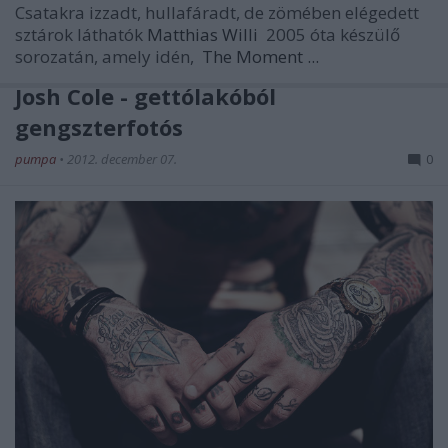
Csatakra izzadt, hullafáradt, de zömében elégedett
sztárok láthatók
Matthias Willi
2005 óta készülő
sorozatán, amely idén,
The Moment ...
Josh Cole - gettólakóból
gengszterfotós
pumpa
•
2012. december 07.
0