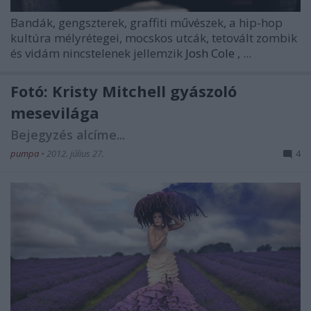
Bandák, gengszterek, graffiti művészek, a hip-hop
kultúra mélyrétegei, mocskos utcák, tetovált zombik
és vidám nincstelenek jellemzik
Josh Cole
, ...
Fotó: Kristy Mitchell gyászoló
mesevilága
Bejegyzés alcíme...
pumpa
•
2012. július 27.
4