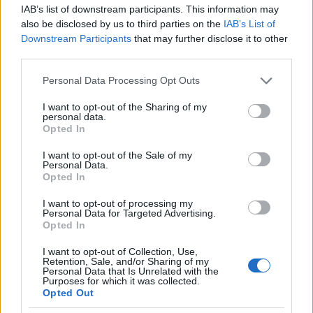
IAB’s list of downstream participants. This information may
also be disclosed by us to third parties on the
IAB’s List of
A szemmozgásokkal irányított fényképezés ötlete
Downstream Participants
that may further disclose it to other
nem most született meg, a
Canon
korábban már
third parties.
beépített hasonlót néhány tükörreflexes ...
Please note that this website/app uses one or more Google
Personal Data Processing Opt Outs
services and may gather and store information including but
18+: Romolo Giulio Milito és a női test
not limited to your visit or usage behaviour. You may click to
I want to opt-out of the Sharing of my
personal data.
grant or deny consent to Google and its third-party tags to
pumpa
•
2012. június 26.
3
Opted In
use your data for below specified purposes in below Google
consent section.
I want to opt-out of the Sale of my
Personal Data.
Opted In
I want to opt-out of processing my
Personal Data for Targeted Advertising.
Opted In
I want to opt-out of Collection, Use,
Retention, Sale, and/or Sharing of my
Personal Data that Is Unrelated with the
Purposes for which it was collected.
Opted Out