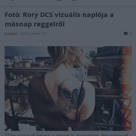
Fotó: Rory DCS vizuális naplója a
másnap reggelről
pumpa
•
2012. június 13.
0
"The price of being a sheep is boredom, the price of