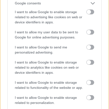
Google consents
I want to allow Google to enable storage
Romolo Giulio Milito
, avagy művésznevén
related to advertising like cookies on web or
device identifiers in apps.
Lundesnombreux
, milánói fotós, aki elsősorban, de
leginkább kizárólag a női testről készíti ...
I want to allow my user data to be sent to
Google for online advertising purposes.
Nikolaj Lund - hogyan fotózzunk
I want to allow Google to send me
komolyzenészt?
personalized advertising.
pumpa
•
2012. június 22.
1
I want to allow Google to enable storage
related to analytics like cookies on web or
device identifiers in apps.
I want to allow Google to enable storage
related to functionality of the website or app.
I want to allow Google to enable storage
related to personalization.