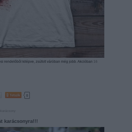
i rendelőből kilépve, zsúfolt váróban még jobb. Akcióban
16
Tetszik
0
lókarácsony
t karácsonyra!!!