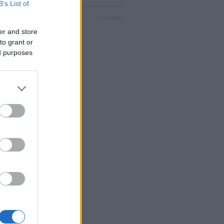
B’s List of
FeedWind
er and store
to grant or
ed purposes