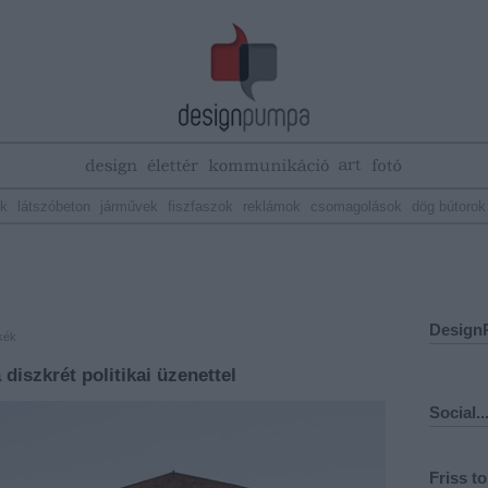
ek
látszóbeton
járművek
fiszfaszok
reklámok
csomagolások
dög bútorok
Design
kék
 diszkrét politikai üzenettel
Social..
Friss t