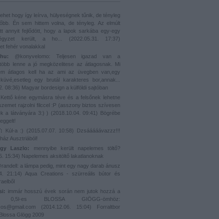
ehet hogy így leírva, hülyeségnek tűnik, de tényleg
bb. Én sem hittem volna, de tényleg. Az elmúlt
tt annyit fejlődött, hogy a lapok sarkába egy-egy
négyzet került, a ho...
(
2022.05.31. 17:37
)
et fehér vonalakkal
hu:
@konyvelomo: Teljesen igazad van a
öbb lenne a jó megközelitese az átlagosnak. Mi
m átlagos kell ha az ami az üvegben van,egy
üvé,esetleg egy brutál karakteres bor,annak...
2. 08:36
)
Magyar bordesign a külföldi sajtóban
Kettő kéne egymásra téve és a felsőnek lehetne
szemet rajzolni filccel :P (asszony biztos szívesen
k a látványára 3:) )
(
2018.10.04. 09:41
)
Bögrébe
eggelt!
:
Kúl-a :)
(
2015.07.07. 10:58
)
Dzsááááávazzz!!!
ház Ausztriából!
gy Laszlo:
mennyibe került napelemes töltő?
5. 15:34
)
Napelemes aksitöltő lakatlanoknak
andell: a lámpa pedig, mint egy nagy darab ánusz
4. 21:14
)
Aqua Creations - szürreális bútor és
raelből
si:
immár hosszú évek során nem jutok hozzá a
, 0,5l-es BLOSSA GIÖGG-ömhöz:
akos@gmail.com
(
2014.12.06. 15:04
)
Forraltbor
 Blossa Glögg 2009