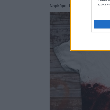
authenti
Napképe: I'm fine