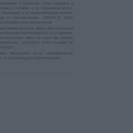
outtatime: A thujone.info/ címen megtalálod a
nulmányt a témában, a 19. századiakkal kezdve.
 összefoglaló pl ez thujone.info/thujone-absinthe-
vagy ez www.substancea...
(
2014.09.22. 15:02
)
észlet belépő szintű abszintosoknak
zért találtam olyanokat, akiket a fickó már inspirált
berinfo.hu/kert/kertek/2012-10-25-ujjaepitett-
ld-kornyezetben/, illetve van ennek ágy változata
berinfo.hu/ot...
(
2014.08.07. 12:49
)
Csendélet: Nő
rral (18+)
am beszerezhető olcsón: ufujde@gmail.com
1. 13:16
)
Gépészgyűrű a Kinekt Designtól