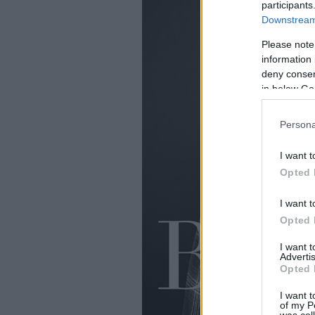
participants
Downstream 
Please note
information 
deny consent
in below Go
Persona
I want t
Opted 
I want t
Opted 
I want 
Advertis
Opted 
I want t
of my P
was col