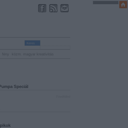
fény
közm. magyar kreativitás
Pumpa Speciál
FeedWind
.
opikok