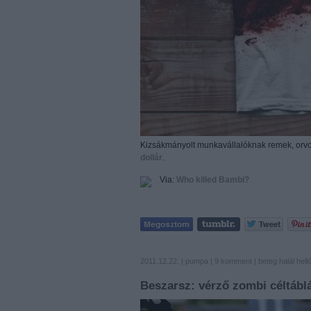
Kizsákmányolt munkavállalóknak remek, orvos
dollár
.
Via:
Who killed Bambi?
2011.12.22. |
pumpa
|
9
komment
|
beteg
halál
hel
Beszarsz: vérző zombi céltáblá