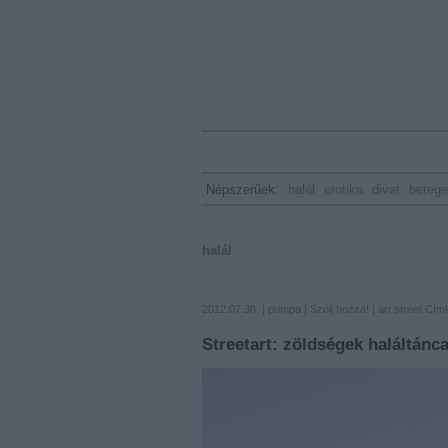
Népszerűek:
halál
erotika
divat
beteg
halál
2012.07.30. |
pumpa
|
Szólj hozzá!
|
art
street
Cím
Streetart: zöldségek haláltánca