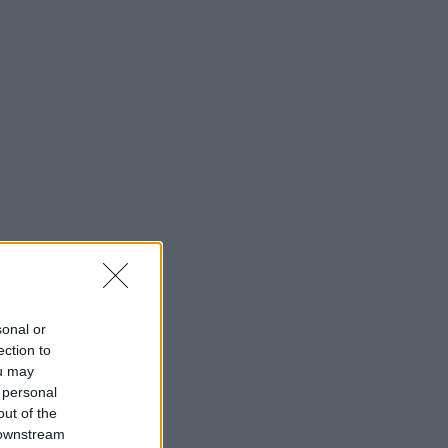
sonal or
ection to
ou may
 personal
out of the
 downstream
 Hell