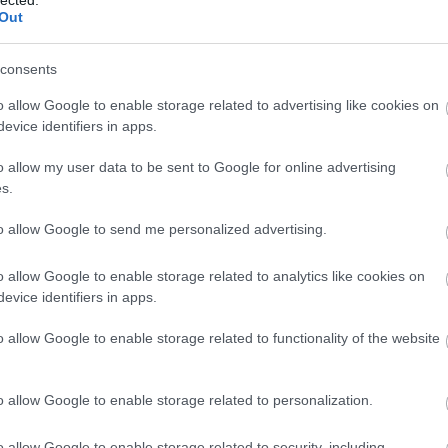
Out
consents
o allow Google to enable storage related to advertising like cookies on
evice identifiers in apps.
o allow my user data to be sent to Google for online advertising
s.
to allow Google to send me personalized advertising.
? Idő. Az az idő, amely barátságokat, szerelmeket hoz, majd el is
szüksége egy halálos betegséggel küzdő embernek? Időre. Itt
in James Muir
fotós könyvet készített
Book of Beards
címmel,
o allow Google to enable storage related to analytics like cookies on
k időt igénylő szakállkompozícióval, hogy a bevételből segítsen a
evice identifiers in apps.
ncs társadalombiztosítása...
+ »
o allow Google to enable storage related to functionality of the website
Tetszik
0
o allow Google to enable storage related to personalization.
o allow Google to enable storage related to security, including