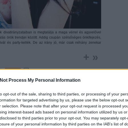
k divatirányzataiban is megtalálja a maga vérrel és agyvelővel
válás örök trendjei között. Addig csupán szélsőséges önkifejezés,
tivál és party-kellék. De az irány jó, már csak néhány zenekar
+ »
Tetszik
0
Not Process My Personal Information
to opt-out of the sale, sharing to third parties, or processing of your per
 ellen
formation for targeted advertising by us, please use the below opt-out s
r selection. Please note that after your opt-out request is processed y
eing interest-based ads based on personal information utilized by us or
disclosed to third parties prior to your opt-out. You may separately opt-
losure of your personal information by third parties on the IAB’s list of
Editor's