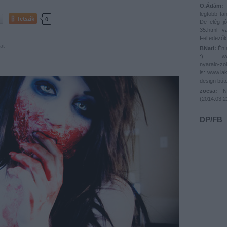
O.Ádám:
@
legtöbb ta
Tetszik
0
De elég jó
35.html 
Felfedezők
at
BNati:
Én a
:) www.lak
nyaralo-zo
is: www.lak
design búto
zocsa:
Nál
(
2014.03.2
DP/FB