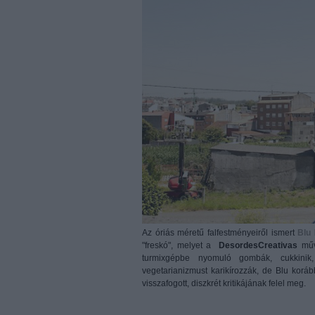
Az óriás méretű falfestményeiről ismert
Blu
"freskó", melyet a
DesordesCreativas
művé
turmixgépbe nyomuló gombák, cukkini
vegetarianizmust karikírozzák, de Blu kor
visszafogott, diszkrét kritikájának felel meg.