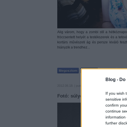
Alig várom, hogy a zombi stíl a hétköznapo
fröccsentett helyét a testékszerek és a teto
kortárs művészeti ág és persze kiváló fesz
hiányzik a trendhez...
Blog -
Do 
2012.06.18. |
pumpa
|
2
komment
|
fotó
halál
If you wish 
Fotó: súlyos szakállakkal a rák
sensitive in
confirm you
continue se
information 
further disc