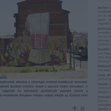
IamTwo:
L
szemkímélő
10+ év ala
igazító 
Jegyzetfüz
phothock.
kevesebb t
van ha ne
edesvagy k
(
2019.09.1
DexaN90:
orrot meg 
kelne enne
hányós jó r
REMbraNT
Autó alakú 
Lacko Na
(
2015.02.1
legfrissebb alkotása a zöldségek önfeledt haláltáncát bemutató
neoyoli:
@r
szeti fesztivál örömére festett a spanyol Ordes városában. A
(
2015.01.1
k, hagymák és különböző gyümölcsök egyesek szerint a
világítás Iz
ábbi munkáinak fényében mindez sokkal inkább az Európai Unió
somorjaiz
21%-os
+ »
somorjail
reloaded -